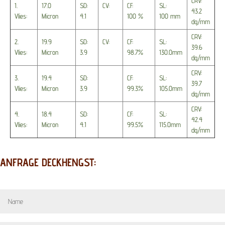
CRV:
1.
17.0
SD:
CV:
CF:
SL:
43.2
Vlies:
Micron
4.1
100 %
100 mm
dg/mm
CRV:
2.
19.9
SD:
CV:
CF:
SL:
39.6
Vlies:
Micron
3.9
98.7%
130.0mm
dg/mm
CRV:
3.
19.4
SD:
CF:
SL:
39.7
Vlies:
Micron
3.9
99.3%
105.0mm
dg/mm
CRV:
4.
18.4
SD:
CF:
SL:
42.4
Vlies:
Micron
4.1
99.5%
115.0mm
dg/mm
ANFRAGE DECKHENGST: