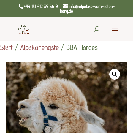
+49 151 412 39 66 9
info@alpakas-vom-roten-
berg.de
Start
/
Alpakahengste
/ BBA Hardes