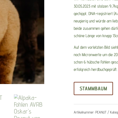
30.05.2023 mit stolzen 9,7kg
gechippt, DNA-registriert (A
neugierig und würde am lieb
beide zusammen gehen dürfen)
schöne Länge von knapp 13cm,
Auf dem vorletzten Bild sie
noch Micronwerte um die 20-
schon 6 hübsche Fohlen gesc
erfolgreich herdbuchgeprüft.
STAMMBAUM
Artikelnummer:
PEANUT
Kateg