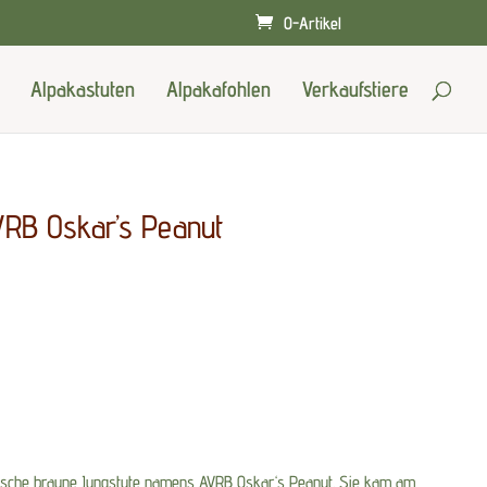
0-Artikel
Alpakastuten
Alpakafohlen
Verkaufstiere
RB Oskar’s Peanut
bsche braune Jungstute namens AVRB Oskar‘s Peanut. Sie kam am