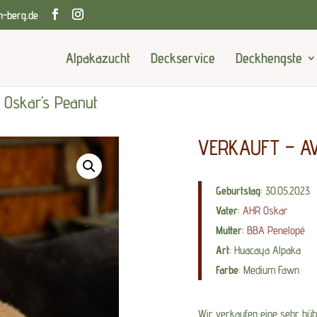
n-berg.de
Alpakazucht
Deckservice
Deckhengste
Oskar’s Peanut
VERKAUFT – AV
Geburtstag
: 30.05.2023
Vater
:
AHR Oskar
Mutter
:
BBA Penelopé
Art
: Huacaya Alpaka
Farbe
: Medium Fawn
Wir verkaufen eine sehr hü