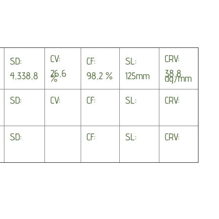
CV:
CRV:
SD:
CF:
SL:
26,6
38,8
4,338,8
98,2 %
125mm
%
dg/mm
SD:
CV:
CF:
SL:
CRV:
SD:
CF:
SL:
CRV: