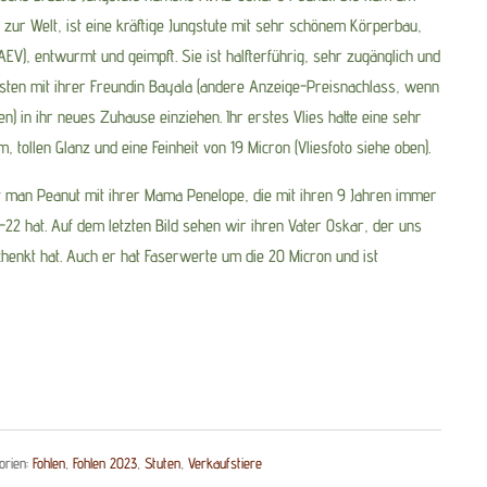
 zur Welt, ist eine kräftige Jungstute mit sehr schönem Körperbau,
AEV), entwurmt und geimpft. Sie ist halfterführig, sehr zugänglich und
sten mit ihrer Freundin Bayala (andere Anzeige-Preisnachlass, wenn
 in ihr neues Zuhause einziehen. Ihr erstes Vlies hatte eine sehr
 tollen Glanz und eine Feinheit von 19 Micron (Vliesfoto siehe oben).
ht man Peanut mit ihrer Mama Penelope, die mit ihren 9 Jahren immer
22 hat. Auf dem letzten Bild sehen wir ihren Vater Oskar, der uns
henkt hat. Auch er hat Faserwerte um die 20 Micron und ist
orien:
Fohlen
,
Fohlen 2023
,
Stuten
,
Verkaufstiere