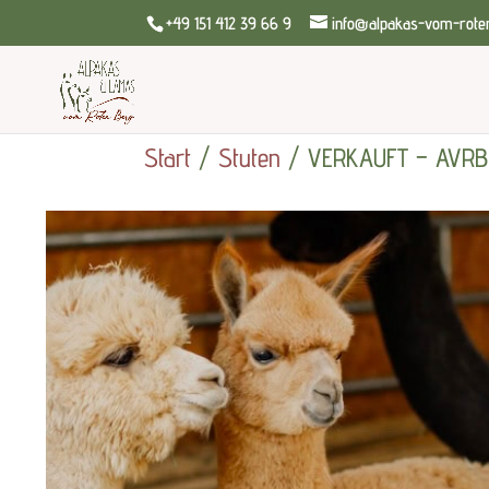
+49 151 412 39 66 9
info@alpakas-vom-rote
Start
/
Stuten
/ VERKAUFT – AVRB 